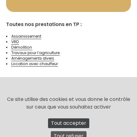
Toutes nos prestations en TP :
Assainissement
VRD
Démolition
Travaux pour l’agriculture
Aménagements divers
Location avec chauffeur
Ce site utilise des cookies et vous donne le contrôle
sur ceux que vous souhaitez activer
2, Les Prés Barons – 44390 Saffré
Tout accepter
02 40 77 27 90
Tout refuser