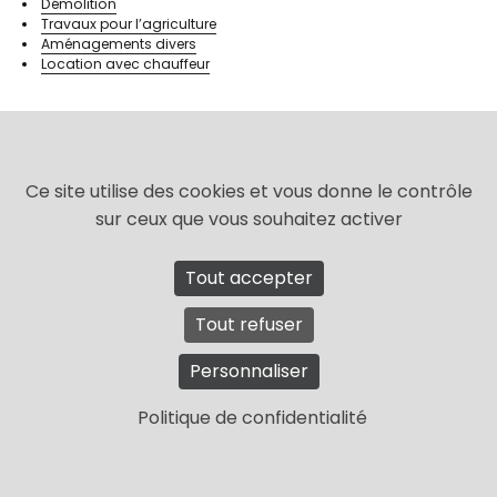
Démolition
Travaux pour l’agriculture
Aménagements divers
Location avec chauffeur
Ce site utilise des cookies et vous donne le contrôle
sur ceux que vous souhaitez activer
2, Les Prés Barons – 44390 Saffré
Tout accepter
02 40 77 27 90
Tout refuser
© Travaux publics et transports Sansoucy
Personnaliser
Mentions légales et politique de confidentialité
Plan du site
Politique de confidentialité
Réalisation web