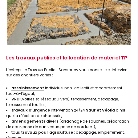
Les travaux publics et la location de matériel TP
L’entreprise Travaux Publics Sansoucy vous conseille et intervient
sur des chantiers variés :
assainissement
individuel non-collectif et raccordement
tout-à-l’égout,
VRD
(Voiries et Réseaux Divers), terrassement, décapage,
terrassement fouilles,
travaux d’urgence
intervention 24/24
Saur et Véolia
ainsi
que la réfection de chaussée,
aménagements divers
(arrachage de souches, préparation
de cour, pose de caniveaux, pose de bordure…),
tous
travaux pour agriculture
: décapage, empierrement,
réseaux…,