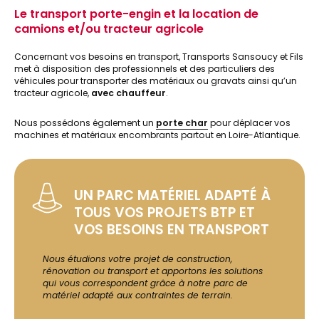
Le transport porte-engin et la location de
camions et/ou tracteur agricole
Concernant vos besoins en transport, Transports Sansoucy et Fils
met à disposition des professionnels et des particuliers des
véhicules pour transporter des matériaux ou gravats ainsi qu’un
tracteur agricole,
avec chauffeur
.
Nous possédons également un
porte char
pour déplacer vos
machines et matériaux encombrants partout en Loire-Atlantique.
UN PARC MATÉRIEL ADAPTÉ À
TOUS VOS PROJETS BTP ET
VOS BESOINS EN TRANSPORT
Nous étudions votre projet de construction,
rénovation ou transport et apportons les solutions
qui vous correspondent grâce à notre parc de
matériel adapté aux contraintes de terrain.