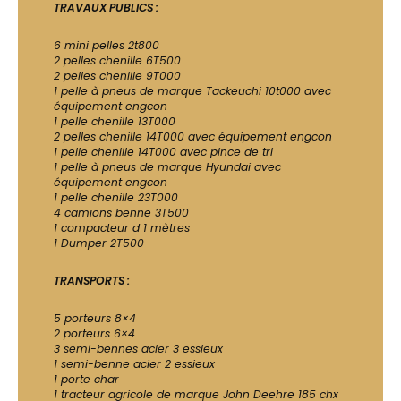
TRAVAUX PUBLICS :
6 mini pelles 2t800
2 pelles chenille 6T500
2 pelles chenille 9T000
1 pelle à pneus de marque Tackeuchi 10t000 avec
équipement engcon
1 pelle chenille 13T000
2 pelles chenille 14T000 avec équipement engcon
1 pelle chenille 14T000 avec pince de tri
1 pelle à pneus de marque Hyundai avec
équipement engcon
1 pelle chenille 23T000
4 camions benne 3T500
1 compacteur d 1 mètres
1 Dumper 2T500
TRANSPORTS :
5 porteurs 8×4
2 porteurs 6×4
3 semi-bennes acier 3 essieux
1 semi-benne acier 2 essieux
1 porte char
1 tracteur agricole de marque John Deehre 185 chx